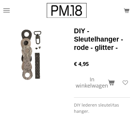
Ga
direct
naar
de
DIY -
hoofdinhoud
Sleutelhanger -
rode - glitter -
€ 4,95
In
winkelwagen
DIY lederen sleutel/tas
hanger.