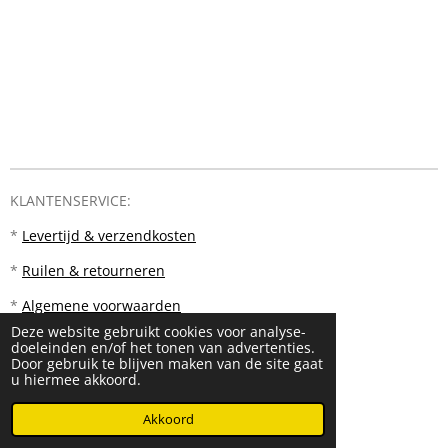
KLANTENSERVICE:
*
Levertijd & verzendkosten
*
Ruilen & retourneren
*
Algemene voorwaarden
Deze website gebruikt cookies voor analyse-
doeleinden en/of het tonen van advertenties.
Door gebruik te blijven maken van de site gaat
u hiermee akkoord.
© 2023 - 2026 PM18
Akkoord
Powered by
JouwWeb