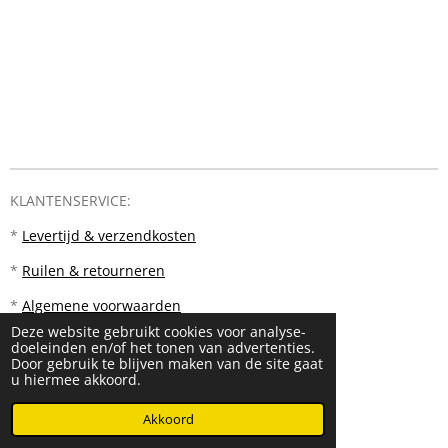
KLANTENSERVICE:
*
Levertijd & verzendkosten
*
Ruilen & retourneren
*
Algemene voorwaarden
Deze website gebruikt cookies voor analyse-
doeleinden en/of het tonen van advertenties.
Door gebruik te blijven maken van de site gaat
u hiermee akkoord.
© 2023 - 2026 PM18
Akkoord
Powered by
JouwWeb