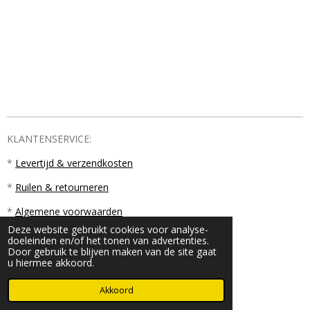
KLANTENSERVICE:
*
Levertijd & verzendkosten
*
Ruilen & retourneren
*
Algemene voorwaarden
Deze website gebruikt cookies voor analyse-
doeleinden en/of het tonen van advertenties.
Door gebruik te blijven maken van de site gaat
u hiermee akkoord.
© 2023 - 2026 PM18
Akkoord
Powered by
JouwWeb