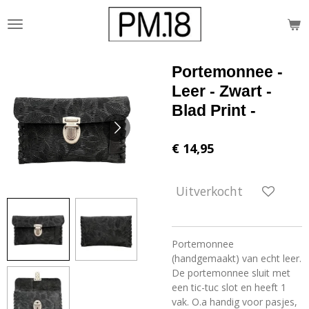
Ga
direct
naar
de
Portemonnee -
hoofdinhoud
Leer - Zwart -
Blad Print -
€ 14,95
Uitverkocht
Portemonnee
(handgemaakt) van echt leer.
De portemonnee sluit met
een tic-tuc slot en heeft 1
vak. O.a handig voor pasjes,