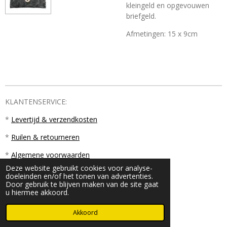
kleingeld en opgevouwen
briefgeld.
Afmetingen: 15 x 9cm
KLANTENSERVICE:
*
Levertijd & verzendkosten
*
Ruilen & retourneren
*
Algemene voorwaarden
Deze website gebruikt cookies voor analyse-
doeleinden en/of het tonen van advertenties.
Door gebruik te blijven maken van de site gaat
u hiermee akkoord.
© 2023 - 2026 PM18
Akkoord
Powered by
JouwWeb