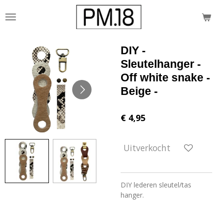
Ga
direct
naar
de
DIY -
hoofdinhoud
Sleutelhanger -
Off white snake -
Beige -
€ 4,95
Uitverkocht
DIY lederen sleutel/tas
hanger.