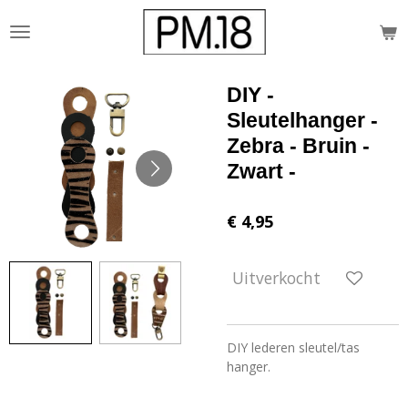
Ga
direct
naar
de
DIY -
hoofdinhoud
Sleutelhanger -
Zebra - Bruin -
Zwart -
€ 4,95
Uitverkocht
DIY lederen sleutel/tas
hanger.