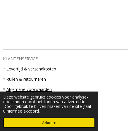
KLANTENSERVICE:
*
Levertijd & verzendkosten
*
Ruilen & retourneren
*
Algemene voorwaarden
Deze website gebruikt cookies voor analyse-
doeleinden en/of het tonen van advertenties.
Door gebruik te blijven maken van de site gaat
u hiermee akkoord.
© 2023 - 2026 PM18
Akkoord
Powered by
JouwWeb