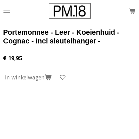
Ga
direct
naar
de
Portemonnee - Leer - Koeienhuid -
hoofdinhoud
Cognac - Incl sleutelhanger -
€ 19,95
In winkelwagen