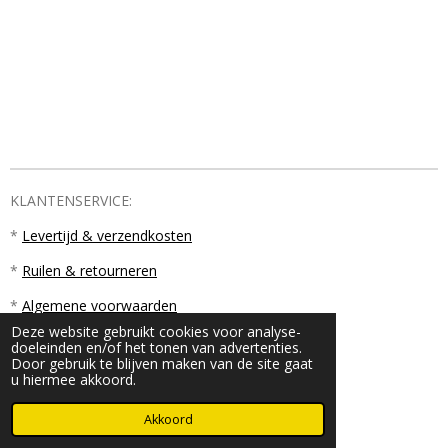
KLANTENSERVICE:
*
Levertijd & verzendkosten
*
Ruilen & retourneren
*
Algemene voorwaarden
Deze website gebruikt cookies voor analyse-
doeleinden en/of het tonen van advertenties.
Door gebruik te blijven maken van de site gaat
u hiermee akkoord.
© 2023 - 2026 PM18
Akkoord
Powered by
JouwWeb