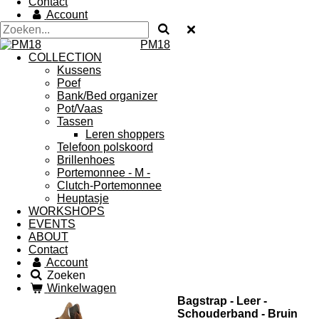
Contact
Account
PM18
COLLECTION
Kussens
Poef
Bank/Bed organizer
Pot/Vaas
Tassen
Leren shoppers
Telefoon polskoord
Brillenhoes
Portemonnee - M -
Clutch-Portemonnee
Heuptasje
WORKSHOPS
EVENTS
ABOUT
Contact
Account
Zoeken
Winkelwagen
Bagstrap - Leer -
Schouderband - Bruin