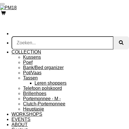
Ga
direct
naar
de
hoofdinhoud
COLLECTION
Kussens
Poef
Bank/Bed organizer
Pot/Vaas
Tassen
Leren shoppers
Telefoon polskoord
Brillenhoes
Portemonnee - M -
Clutch-Portemonnee
Heuptasje
WORKSHOPS
EVENTS
ABOUT