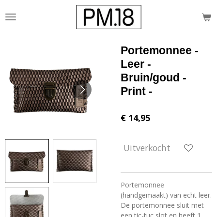
Ga
direct
naar
de
Portemonnee -
hoofdinhoud
Leer -
Bruin/goud -
Print -
€ 14,95
Uitverkocht
Portemonnee
(handgemaakt) van echt leer.
De portemonnee sluit met
een tic-tuc slot en heeft 1