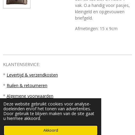
vak. O.a handig voor pasjes,
kleingeld en opgevouwen
briefgeld.
Afmetingen: 15 x 9cm
KLANTENSERVICE:
*
Levertijd & verzendkosten
*
Ruilen & retourneren
*
Algemene voorwaarden
Deze website gebruikt cookies voor analyse-
doeleinden en/of het tonen van advertenties.
Door gebruik te blijven maken van de site gaat
u hiermee akkoord.
© 2023 - 2026 PM18
Akkoord
Powered by
JouwWeb