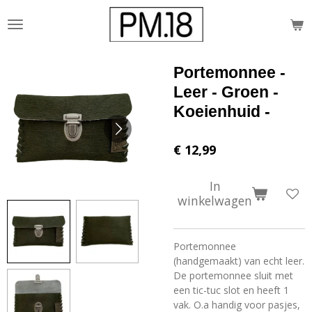
Ga
direct
naar
de
Portemonnee -
hoofdinhoud
Leer - Groen -
Koeienhuid -
€ 12,99
In
winkelwagen
Portemonnee
(handgemaakt) van echt leer.
De portemonnee sluit met
een tic-tuc slot en heeft 1
vak. O.a handig voor pasjes,