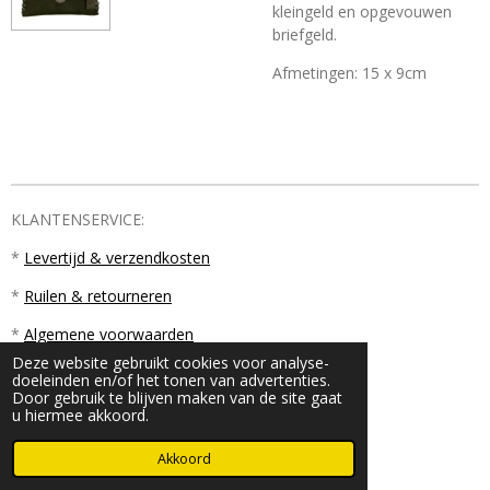
kleingeld en opgevouwen
briefgeld.
Afmetingen: 15 x 9cm
KLANTENSERVICE:
*
Levertijd & verzendkosten
*
Ruilen & retourneren
*
Algemene voorwaarden
Deze website gebruikt cookies voor analyse-
doeleinden en/of het tonen van advertenties.
Door gebruik te blijven maken van de site gaat
u hiermee akkoord.
© 2023 - 2026 PM18
Akkoord
Powered by
JouwWeb