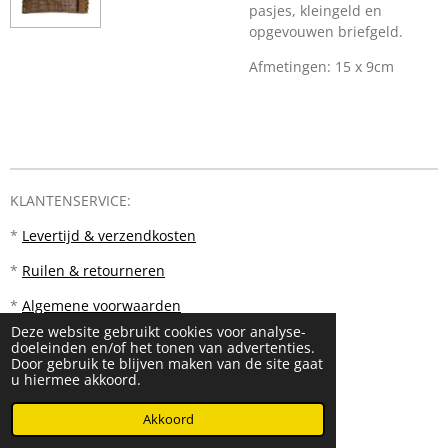
pasjes, kleingeld en
opgevouwen briefgeld.
Afmetingen: 15 x 9cm
KLANTENSERVICE:
*
Levertijd & verzendkosten
*
Ruilen & retourneren
*
Algemene voorwaarden
Deze website gebruikt cookies voor analyse-
doeleinden en/of het tonen van advertenties.
Door gebruik te blijven maken van de site gaat
u hiermee akkoord.
© 2023 - 2026 PM18
Akkoord
Powered by
JouwWeb