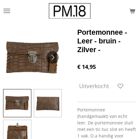
Ga
direct
naar
de
Portemonnee -
hoofdinhoud
Leer - bruin -
Zilver -
€ 14,95
Uitverkocht
Portemonnee
(handgemaakt) van echt
leer. De portemonnee sluit
met een tic-tuc slot en heeft
1 vak. O.a handig voor