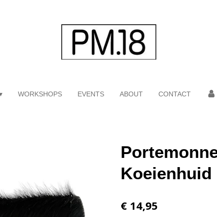
WORKSHOPS
EVENTS
ABOUT
CONTACT
Portemonnee
Koeienhuid -
€ 14,95