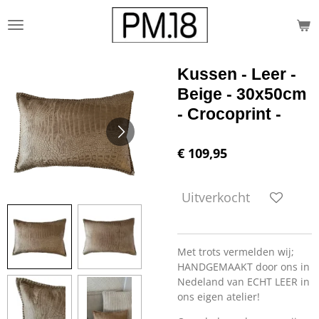
Ga
direct
naar
de
Kussen - Leer -
hoofdinhoud
Beige - 30x50cm
- Crocoprint -
€ 109,95
Uitverkocht
Met trots vermelden wij;
HANDGEMAAKT door ons in
Nedeland van ECHT LEER in
ons eigen atelier!