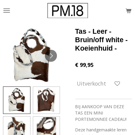
Ga
direct
naar
de
Tas - Leer -
hoofdinhoud
Bruin/off white -
Koeienhuid -
€ 99,95
Uitverkocht
BIJ AANKOOP VAN DEZE
TAS EEN MINI
PORTEMONNEE CADEAU!
Deze handgemaakte leren