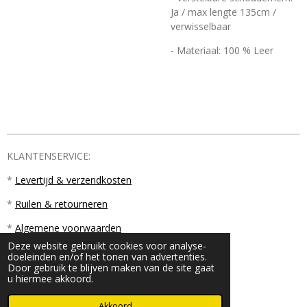
Ja / max lengte 135cm /
verwisselbaar
- Materiaal: 100 % Leer
KLANTENSERVICE:
*
Levertijd & verzendkosten
*
Ruilen & retourneren
*
Algemene voorwaarden
Deze website gebruikt cookies voor analyse-
doeleinden en/of het tonen van advertenties.
Door gebruik te blijven maken van de site gaat
u hiermee akkoord.
© 2023 - 2026 PM18
Akkoord
Powered by
JouwWeb