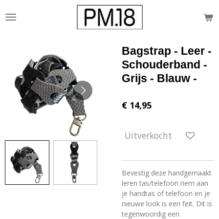
Ga
direct
naar
de
Bagstrap - Leer -
hoofdinhoud
Schouderband -
Grijs - Blauw -
€ 14,95
Uitverkocht
Bevestig deze handgemaakt
leren tas/telefoon riem aan
je handtas of telefoon en je
nieuwe look is een feit. Dit is
tegenwoordig een