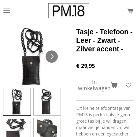
Ga
direct
naar
de
Tasje - Telefoon -
hoofdinhoud
Leer - Zwart -
Zilver accent -
€ 29,95
In
winkelwagen
Dit kleine telefoontasje van
PM18 is perfect als je geen
grote tas bij je wil dragen,
maar wel je handen vrij wil
hebben en een eyecatcher