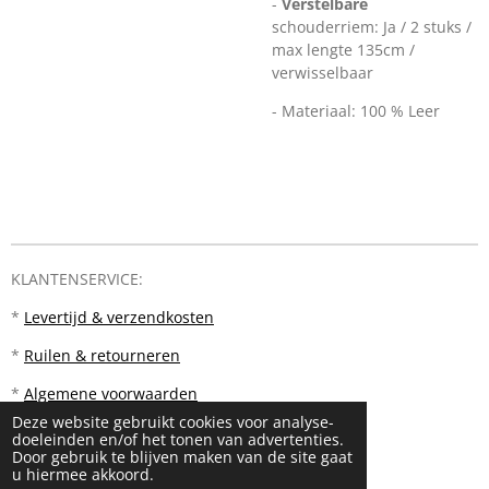
-
Verstelbare
schouderriem: Ja / 2 stuks /
max lengte 135cm /
verwisselbaar
- Materiaal: 100 % Leer
KLANTENSERVICE:
*
Levertijd & verzendkosten
*
Ruilen & retourneren
*
Algemene voorwaarden
Deze website gebruikt cookies voor analyse-
doeleinden en/of het tonen van advertenties.
Door gebruik te blijven maken van de site gaat
u hiermee akkoord.