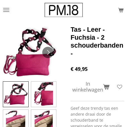
Ga
direct
naar
de
Tas - Leer -
hoofdinhoud
Fuchsia - 2
schouderbanden
-
€ 49,95
In
winkelwagen
Geef deze trendy tas een
andere draai door de
schouderband te
verwisselen voor de smalle