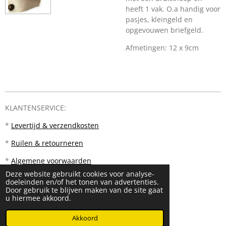
heeft 1 vak. O.a handig voor
pasjes, kleingeld en
opgevouwen briefgeld.
Afmetingen: 12 x 9cm
KLANTENSERVICE:
*
Levertijd & verzendkosten
*
Ruilen & retourneren
*
Algemene voorwaarden
Deze website gebruikt cookies voor analyse-
doeleinden en/of het tonen van advertenties.
Door gebruik te blijven maken van de site gaat
u hiermee akkoord.
© 2023 - 2026 PM18
Akkoord
Powered by
JouwWeb