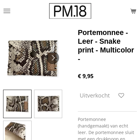
Ga
direct
naar
de
Portemonnee -
hoofdinhoud
Leer - Snake
print - Multicolor
-
€ 9,95
Uitverkocht
Portemonnee
(handgemaakt) van echt
leer. De portemonnee sluit
met een drukknoop en