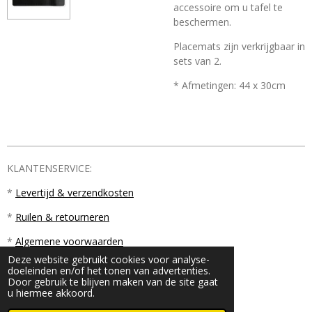
accessoire om u tafel te
beschermen.
Placemats zijn verkrijgbaar in
sets van 2.
* Afmetingen: 44 x 30cm
KLANTENSERVICE:
*
Levertijd & verzendkosten
*
Ruilen & retourneren
*
Algemene voorwaarden
Deze website gebruikt cookies voor analyse-
doeleinden en/of het tonen van advertenties.
Door gebruik te blijven maken van de site gaat
u hiermee akkoord.
© 2023 - 2026 PM18