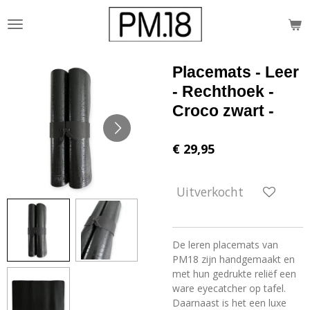
Ga
direct
naar
de
Placemats - Leer
hoofdinhoud
- Rechthoek -
Croco zwart -
€ 29,95
Uitverkocht
De leren placemats van
PM18 zijn handgemaakt en
met hun gedrukte reliëf een
ware eyecatcher op tafel.
Daarnaast is het een luxe